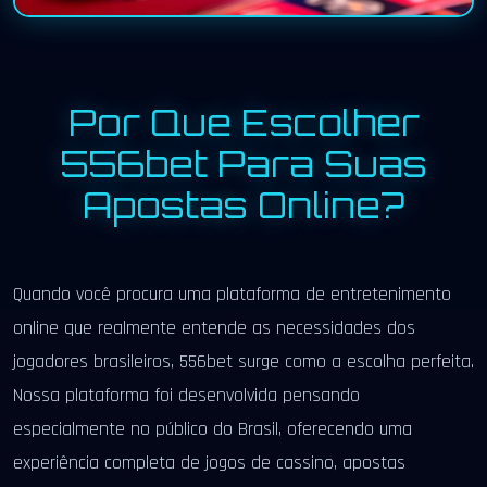
Por Que Escolher
556bet Para Suas
Apostas Online?
Quando você procura uma plataforma de entretenimento
online que realmente entende as necessidades dos
jogadores brasileiros, 556bet surge como a escolha perfeita.
Nossa plataforma foi desenvolvida pensando
especialmente no público do Brasil, oferecendo uma
experiência completa de jogos de cassino, apostas