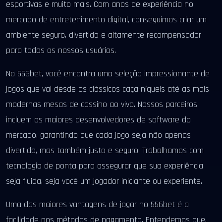
esportivas e muito mais. Com anos de experiência no
mercado de entretenimento digital, conseguimos criar um
ambiente seguro, divertido e altamente recompensador
para todos os nossos usuários.
No 556bet, você encontra uma seleção impressionante de
jogos que vai desde os clássicos caça-níqueis até as mais
modernas mesas de cassino ao vivo. Nossos parceiros
incluem os maiores desenvolvedores de software do
mercado, garantindo que cada jogo seja não apenas
divertido, mas também justo e seguro. Trabalhamos com
tecnologia de ponta para assegurar que sua experiência
seja fluida, seja você um jogador iniciante ou experiente.
Uma das maiores vantagens de jogar no 556bet é a
facilidade nos métodos de pagamento. Entendemos que,