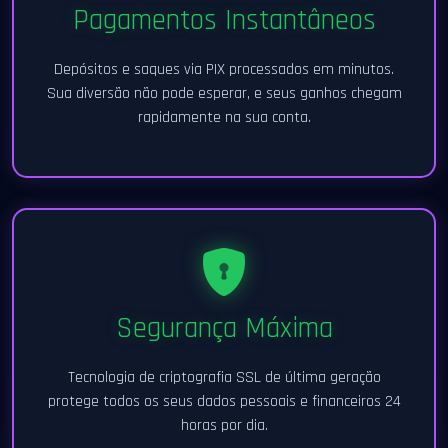
Pagamentos Instantâneos
Depósitos e saques via PIX processados em minutos.
Sua diversão não pode esperar, e seus ganhos chegam
rapidamente na sua conta.
Segurança Máxima
Tecnologia de criptografia SSL de última geração
protege todos os seus dados pessoais e financeiros 24
horas por dia.