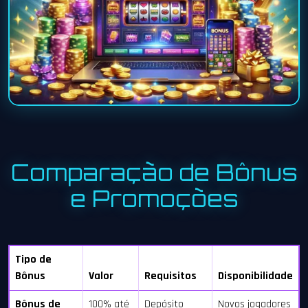
Comparação de Bônus
e Promoções
Tipo de
Bônus
Valor
Requisitos
Disponibilidade
Bônus de
100% até
Depósito
Novos jogadores