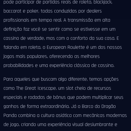
pode participar de partidas reais de roleta, blackjack,
baccarat e poker, todas conduzidas por dealers
profissionais em tempo real. A transmissão em alta
definição faz você se sentir como se estivesse em um
cassino de verdade, mas com o conforto da sua casa. E
falando em roleta, o European Roulette é um dos nossos
jogos mais populares, oferecendo as melhores
probabilidades e uma experiência clássica de cassino.
Para aqueles que buscam algo diferente, temos opções
como The Great Icescape, um slot cheio de recursos
especiais e rodadas de bônus que podem multiplicar seus
ganhos de forma extraordinária. Já o Barco do Dragão
Panda combina a cultura asiática com mecânicas modernas
de jogo, criando uma experiência visual deslumbrante e