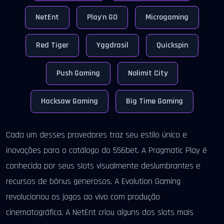
NetEnt
Play'n GO
Microgaming
Red Tiger
Yggdrasil
Quickspin
Push Gaming
Nolimit City
Hacksaw Gaming
Big Time Gaming
Cada um desses provedores traz seu estilo único e
inovações para o catálogo do 556bet. A Pragmatic Play é
conhecida por seus slots visualmente deslumbrantes e
recursos de bônus generosos. A Evolution Gaming
revolucionou os jogos ao vivo com produção
cinematográfica. A NetEnt criou alguns dos slots mais