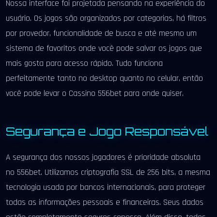
Nossa interface foi projetada pensando na experiência do
usuário. Os jogos são organizados por categorias, há filtros
por provedor, funcionalidade de busca e até mesmo um
sistema de favoritos onde você pode salvar os jogos que
mais gosta para acesso rápido. Tudo funciona
perfeitamente tanto no desktop quanto no celular, então
você pode levar o Cassino 556bet para onde quiser.
Segurança e Jogo Responsável
A segurança dos nossos jogadores é prioridade absoluta
no 556bet. Utilizamos criptografia SSL de 256 bits, a mesma
tecnologia usada por bancos internacionais, para proteger
todas as informações pessoais e financeiras. Seus dados