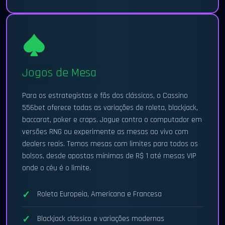
Jogos de Mesa
Para os estrategistas e fãs dos clássicos, o Cassino
556bet oferece todas as variações de roleta, blackjack,
baccarat, poker e craps. Jogue contra o computador em
versões RNG ou experimente as mesas ao vivo com
dealers reais. Temos mesas com limites para todos os
bolsos, desde apostas mínimas de R$ 1 até mesas VIP
onde o céu é o limite.
Roleta Europeia, Americana e Francesa
Blackjack clássico e variações modernas