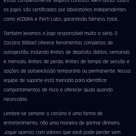
estão completamente seguros conosco. Além disso, todos
os jogos são certificados por laboratórios independentes
como eCOGRA e iTech Labs, garantindo fairness total.
Também levamos o jogo responsável muito a sério. O
Cassino 556bet oferece ferramentas completas de
autogestão, incluindo limites de depósito diários, semanais
e mensais, limites de perda, limites de tempo de sessão e
opções de autoexclusão temporária ou permanente. Nossa
equipe de suporte está treinada para identificar
comportamentos de risco e oferecer ajuda quando
necessário.
Lembre-se sempre: o cassino é uma forma de
entretenimento, não uma maneira de ganhar dinheiro.
Jogue apenas com valores que você pode perder sem