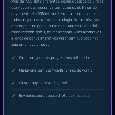
Mais de 1500 slots diferentes, desde clássicos de 3 rolos
até vídeo slots modernos com dezenas de linhas de
pagamento. No 556bet, você encontra temas para
todos os gostos: aventura, mitologia, frutas clássicas,
cinema, cultura pop e muito mais. Recursos especiais
como rodadas grátis, multiplicadores, wilds expansivos
e jogos de bônus interativos garantem que cada giro
seja uma nova emoção.
Slots com jackpots progressivos milionários
Megaways com até 117.649 formas de ganhar
Cluster pays e cascading reels
Buy bonus para acesso direto aos recursos